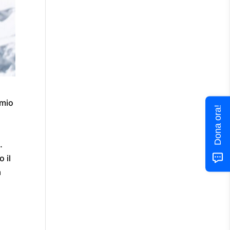
 mio
Dona ora!
.
 il
a